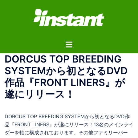
コ
ン
テ
ン
ツ
ト
へ
グ
ス
DORCUS TOP BREEDING
ル
キ
メ
ッ
SYSTEMから初となるDVD
ニ
プ
作品『FRONT LINERS』が
ュ
ー
遂にリリース！
DORCUS TOP BREEDING SYSTEMから初となるDVD作
品『FRONT LINERS』が遂にリリース！13名のメインライ
ダーを軸に構成されております。その他ファミリーパー