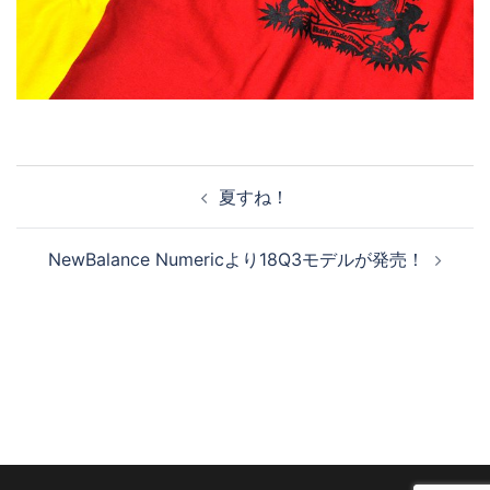
投
夏すね！
稿
ナ
NewBalance Numericより18Q3モデルが発売！
ビ
ゲ
ー
シ
ョ
ン