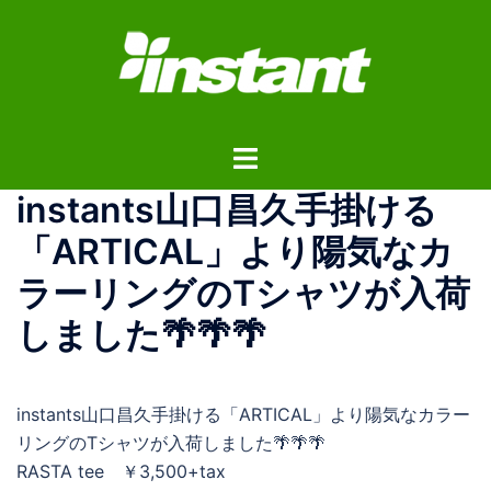
コ
ン
テ
ン
ツ
ト
へ
グ
ス
instants山口昌久手掛ける
ル
キ
メ
ッ
「ARTICAL」より陽気なカ
ニ
プ
ラーリングのTシャツが入荷
ュ
ー
しました🌴🌴🌴
instants山口昌久手掛ける「ARTICAL」より陽気なカラー
リングのTシャツが入荷しました🌴🌴🌴
RASTA tee ￥3,500+tax