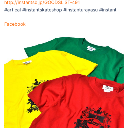
http://instantsb.jp/GOODSLIST-491
#artical #instantskateshop #instanturayasu #instant
Facebook