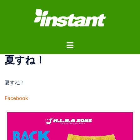
コ
ン
テ
ン
ツ
ト
へ
グ
ス
夏すね！
ル
キ
メ
ッ
ニ
プ
夏すね！
ュ
ー
Facebook