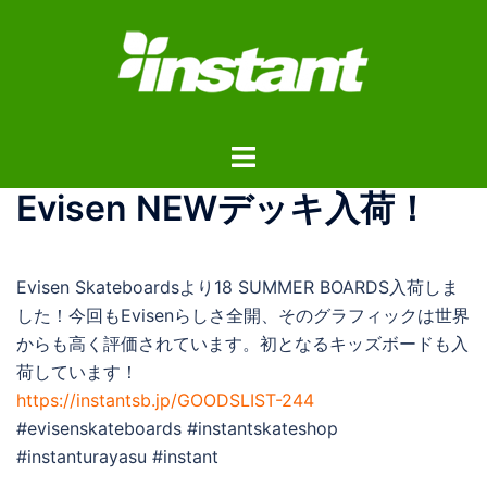
コ
ン
テ
ン
ツ
ト
へ
グ
ス
Evisen NEWデッキ入荷！
ル
キ
メ
ッ
ニ
プ
Evisen Skateboardsより18 SUMMER BOARDS入荷しま
ュ
した！今回もEvisenらしさ全開、そのグラフィックは世界
ー
からも高く評価されています。初となるキッズボードも入
荷しています！
https://instantsb.jp/GOODSLIST-244
#evisenskateboards #instantskateshop
#instanturayasu #instant