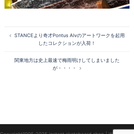
投
STANCEより奇才Pontus Alvのアートワークを起用
稿
したコレクションが入荷！
ナ
ビ
関東地方は史上最速で梅雨明けしてしまいました
ゲ
が・・・・
ー
シ
ョ
ン