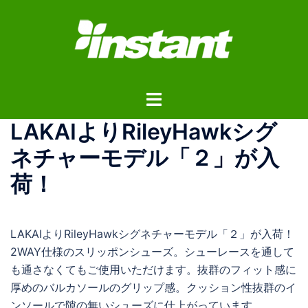
コ
ン
テ
ン
ツ
ト
へ
グ
ス
LAKAIよりRileyHawkシグ
ル
キ
メ
ッ
ネチャーモデル「２」が入
ニ
プ
荷！
ュ
ー
LAKAIよりRileyHawkシグネチャーモデル「２」が入荷！
2WAY仕様のスリッポンシューズ。シューレースを通して
も通さなくてもご使用いただけます。抜群のフィット感に
厚めのバルカソールのグリップ感。クッション性抜群のイ
ンソールで隙の無いシューズに仕上がっています。