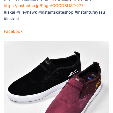
https://instantsb.jp/Page/GOODSLIST-277
#lakai #rileyhawk #instantskateshop #instanturayasu
#instant
Facebook