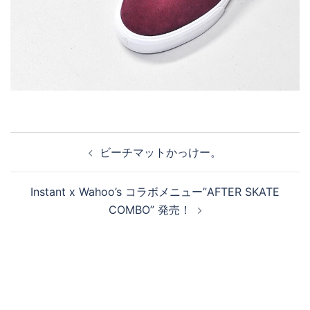
投
ビーチマットかっけー。
稿
ナ
Instant x Wahoo’s コラボメニュー”AFTER SKATE
ビ
COMBO” 発売！
ゲ
ー
シ
ョ
ン