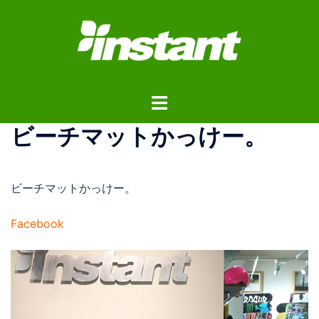
コ
ン
テ
ン
ツ
ト
へ
グ
ス
ビーチマットかっけー。
ル
キ
メ
ッ
ニ
プ
ビーチマットかっけー。
ュ
ー
Facebook