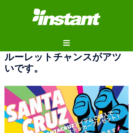
コ
ン
テ
ン
ツ
ト
へ
グ
ス
ルーレットチャンスがアツ
ル
キ
メ
ッ
いです。
ニ
プ
ュ
ー