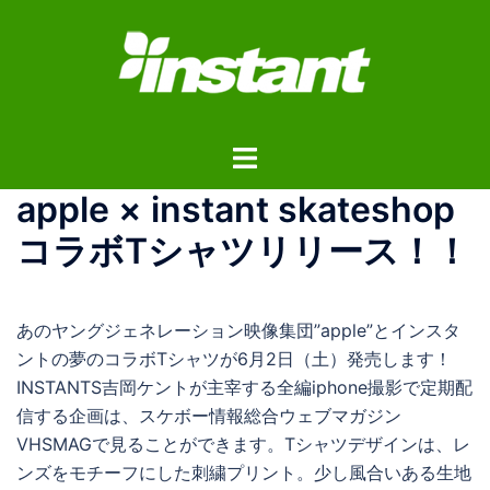
コ
ン
テ
ン
ツ
ト
へ
グ
ス
apple × instant skateshop
ル
キ
メ
ッ
コラボTシャツリリース！！
ニ
プ
ュ
ー
あのヤングジェネレーション映像集団”apple”とインスタ
ントの夢のコラボTシャツが6月2日（土）発売します！
INSTANTS吉岡ケントが主宰する全編iphone撮影で定期配
信する企画は、スケボー情報総合ウェブマガジン
VHSMAGで見ることができます。Tシャツデザインは、レ
ンズをモチーフにした刺繍プリント。少し風合いある生地