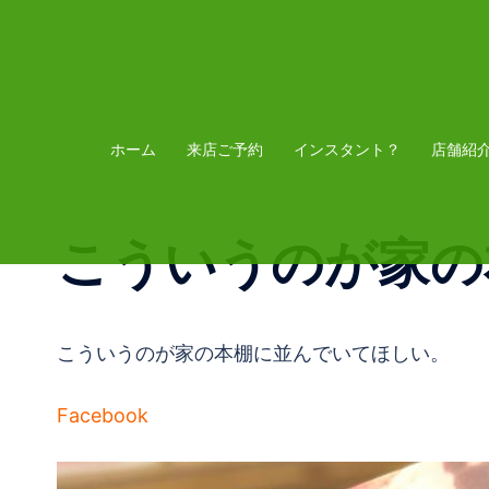
コ
ン
テ
ン
ツ
ホーム
来店ご予約
インスタント？
店舗紹
へ
ス
こういうのが家の
キ
ッ
プ
こういうのが家の本棚に並んでいてほしい。
Facebook