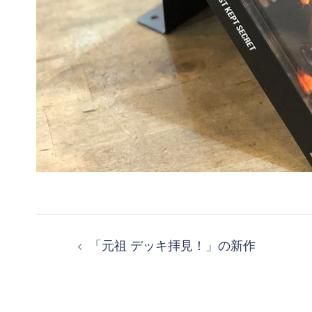
投
「元祖 デッキ拝見！」の新作
稿
ナ