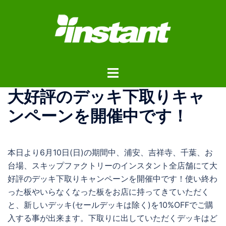
コ
ン
テ
ン
ツ
ト
へ
グ
ス
大好評のデッキ下取りキャ
ル
キ
メ
ッ
ンペーンを開催中です！
ニ
プ
ュ
ー
本日より6月10日(日)の期間中、浦安、吉祥寺、千葉、お
台場、スキップファクトリーのインスタント全店舗にて大
好評のデッキ下取りキャンペーンを開催中です！使い終わ
った板やいらなくなった板をお店に持ってきていただく
と、新しいデッキ(セールデッキは除く)を10%OFFでご購
入する事が出来ます。下取りに出していただくデッキはど