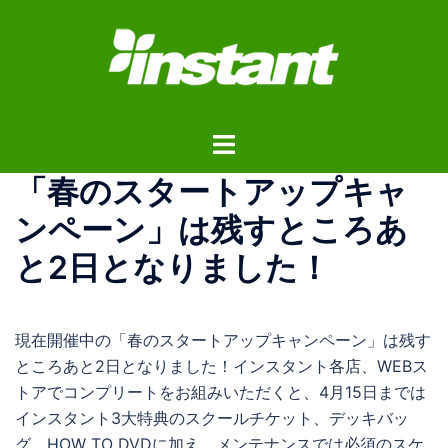
コ
ン
テ
ン
ツ
ト
へ
グ
ス
「春のスタートアップキャ
ル
キ
メ
ッ
ンペーン」は残すところあ
ニ
プ
と2日となりました！
ュ
ー
現在開催中の「春のスタートアップキャンペーン」は残す
ところあと2日となりました！インスタント各店、WEBス
トアでコンプリートをお組みいただくと、4月15日までは
インスタント3大特典のスクールチケット、デッキバッ
グ、HOW TO DVDに加え、メンテナンスでは必須のスケ