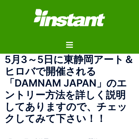
コ
ン
テ
ン
ツ
ト
へ
グ
ス
5月3～5日に東静岡アート＆
ル
キ
メ
ッ
ヒロバで開催される
ニ
プ
「DAMNAM JAPAN」のエ
ュ
ー
ントリー方法を詳しく説明
してありますので、チェッ
クしてみて下さい！！