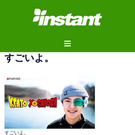
コ
ン
テ
ン
ツ
ト
へ
グ
ス
すごいよ。
ル
キ
メ
ッ
ニ
プ
ュ
ー
すごいよ。