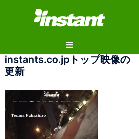
コ
ン
テ
ン
ツ
ト
へ
グ
ス
instants.co.jpトップ映像の
ル
キ
メ
ッ
更新
ニ
プ
ュ
ー