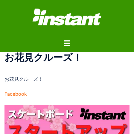
コ
ン
テ
ン
ツ
ト
へ
グ
ス
お花見クルーズ！
ル
キ
メ
ッ
ニ
プ
お花見クルーズ！
ュ
ー
Facebook