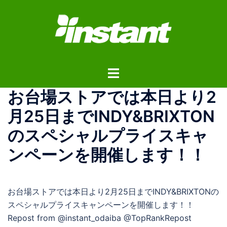
コ
ン
テ
ン
ツ
ト
へ
グ
ス
お台場ストアでは本日より2
ル
キ
メ
ッ
月25日までINDY&BRIXTON
ニ
プ
のスペシャルプライスキャ
ュ
ー
ンペーンを開催します！！
お台場ストアでは本日より2月25日までINDY&BRIXTONの
スペシャルプライスキャンペーンを開催します！！
Repost from @instant_odaiba @TopRankRepost