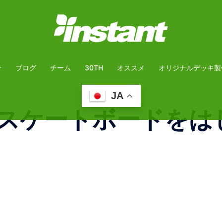
介
ブログ
チーム
30TH
オススメ
オリジナルデッキ製
JA
スケートボードをは