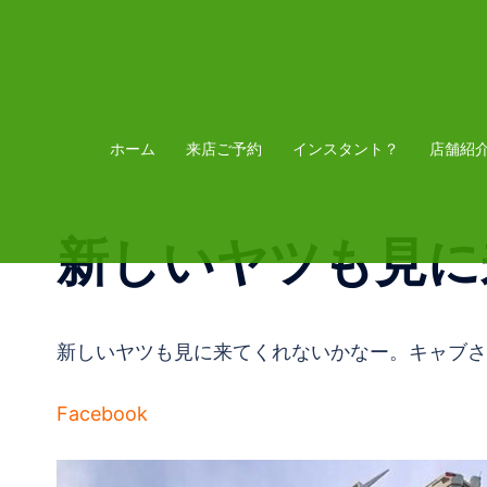
コ
ン
テ
ン
ツ
ホーム
来店ご予約
インスタント？
店舗紹
へ
ス
新しいヤツも見に
キ
ッ
プ
新しいヤツも見に来てくれないかなー。キャブさ
Facebook