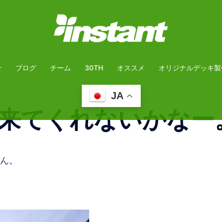
介
ブログ
チーム
30TH
オススメ
オリジナルデッキ製
JA
来てくれないかなー
ん。