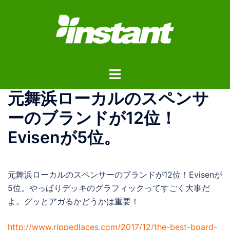
コ
ン
テ
ン
ツ
ト
へ
グ
ス
元舞浜ローカルのスペンサ
ル
キ
メ
ッ
ーのブランドが12位！
ニ
プ
Evisenが5位。
ュ
ー
元舞浜ローカルのスペンサーのブランドが12位！Evisenが
5位。やっぱりデッキのグラフィックってすごく大事だ
よ。グッとアガるかどうかは重要！
http://www.rippedlaces.com/2017/12/the-best-board-