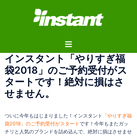
コ
ン
テ
ン
ツ
ト
へ
グ
ス
インスタント「やりすぎ福
ル
キ
メ
ッ
袋2018」のご予約受付がス
ニ
プ
タートです！絶対に損はさ
ュ
ー
せません。
ついに今年もはじまりました！インスタント
「やりすぎ福
袋2018」のご予約受付がスタート
です！今年もまたガッ
チリと人気のブランドを詰め込んで、絶対に損はさせませ