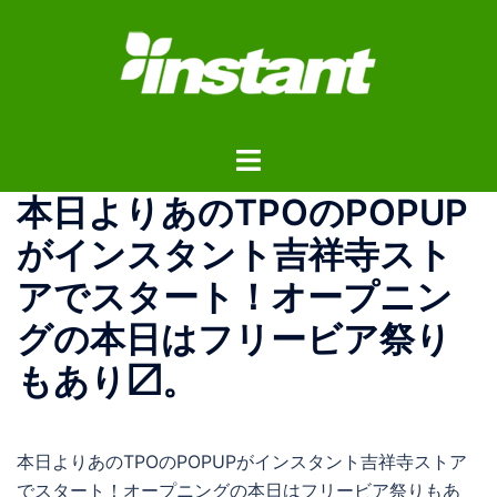
コ
ン
テ
ン
ツ
ト
へ
グ
ス
本日よりあのTPOのPOPUP
ル
キ
メ
ッ
がインスタント吉祥寺スト
ニ
プ
アでスタート！オープニン
ュ
ー
グの本日はフリービア祭り
もあり〼。
本日よりあのTPOのPOPUPがインスタント吉祥寺ストア
でスタート！オープニングの本日はフリービア祭りもあ