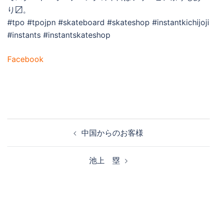
り〼。
#tpo #tpojpn #skateboard #skateshop #instantkichijoji
#instants #instantskateshop
Facebook
投
中国からのお客様
稿
ナ
池上 塁
ビ
ゲ
ー
シ