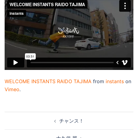
WELCOME INSTANTS RAIDO TAJIMA
from
instants
on
Vimeo
.
投
チャンス！
稿
ナ