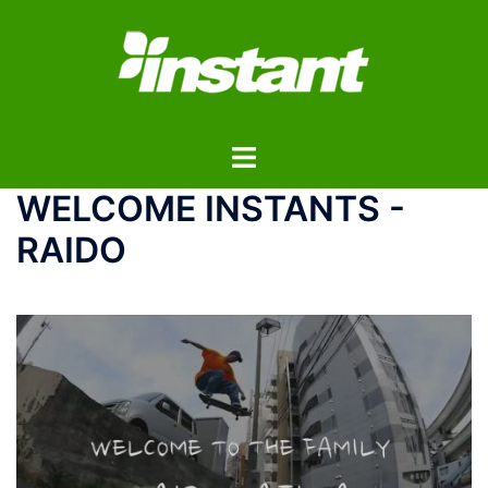
コ
ン
テ
ン
ツ
ト
へ
グ
ス
WELCOME INSTANTS -
ル
キ
メ
ッ
RAIDO
ニ
プ
ュ
ー