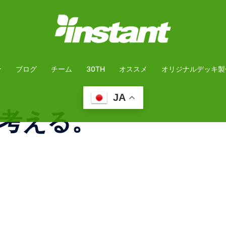
介
ブログ
チーム
30TH
オススメ
オリジナルデッキ製
JA
考える。