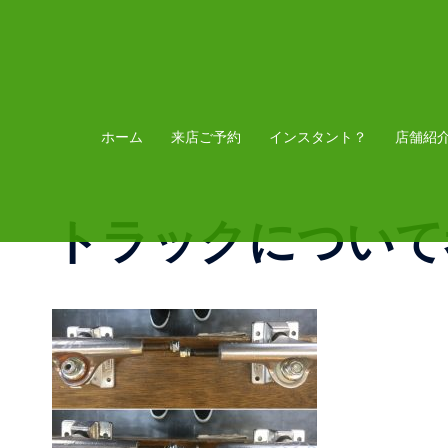
コ
ン
テ
ン
ツ
ホーム
来店ご予約
インスタント？
店舗紹
へ
ス
トラックについて
キ
ッ
プ