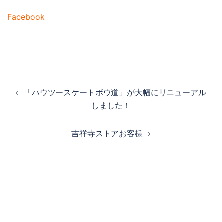
Facebook
投
「ハウツースケートボウ道」が大幅にリニューアル
稿
しました！
ナ
ビ
吉祥寺ストアお客様
ゲ
ー
シ
ョ
ン