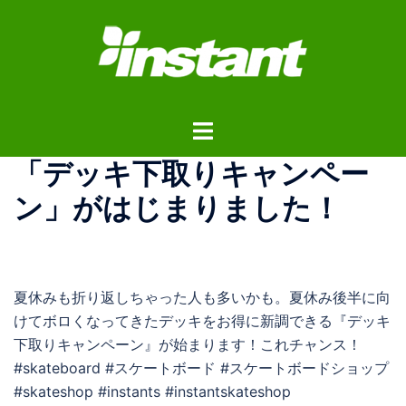
コ
ン
テ
ン
ツ
ト
へ
グ
ス
「デッキ下取りキャンペー
ル
キ
メ
ッ
ン」がはじまりました！
ニ
プ
ュ
ー
夏休みも折り返しちゃった人も多いかも。夏休み後半に向
けてボロくなってきたデッキをお得に新調できる『デッキ
下取りキャンペーン』が始まります！これチャンス！
#skateboard #スケートボード #スケートボードショップ
#skateshop #instants #instantskateshop