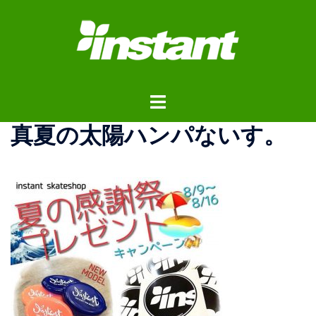
コ
ン
テ
ン
ツ
ト
へ
グ
ス
真夏の太陽ハンパないす。
ル
キ
メ
ッ
ニ
プ
ュ
ー