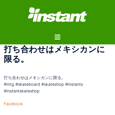
コ
ン
テ
ン
ツ
ト
へ
グ
ス
打ち合わせはメキシカンに
ル
キ
メ
ッ
限る。
ニ
プ
ュ
ー
打ち合わせはメキシカンに限る。
#mtg #skateboard #skateshop #instants
#instantskateshop
Facebook