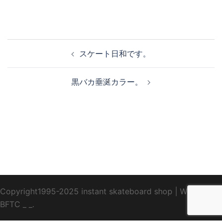
投
スケート日和です。
稿
ナ
黒バカ垂涎カラー。
ビ
ゲ
ー
シ
ョ
ン
Copyright1995-2025 instant skateboard shop
|
WebDesign
BFTC
_ _.