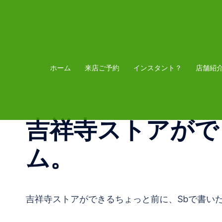
コ
ン
テ
ン
ツ
ホーム
来店ご予約
インスタント？
店舗紹
へ
ス
キ
吉祥寺ストアがで
ッ
プ
ム。
吉祥寺ストアができるちょっと前に、Sbで書い