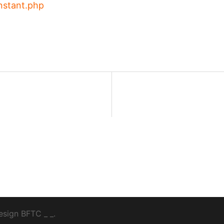
nstant.php
esign
BFTC
_ _.