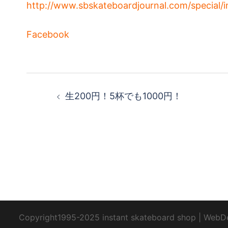
http://www.sbskateboardjournal.com/special/i
Facebook
投
生200円！5杯でも1000円！
稿
ナ
ビ
ゲ
ー
Copyright1995-2025 instant skateboard shop
|
WebD