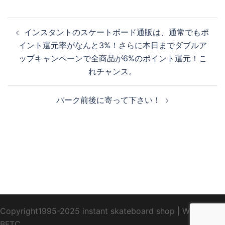
投
インスタントのスケートボード通販は、通常でもポ
稿
イント還元率がなんと3%！さらに本日までダブルア
ナ
ップキャンペーンで全商品が6%のポイント還元！こ
ビ
れチャンス。
ゲ
ー
パーク前後に寄って下さい！
シ
ョ
ン
Copyright1995-2025 instant skateboard shop
|
WebDesign
BFTC
_ _.