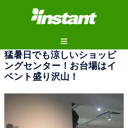
コ
ン
テ
ン
ツ
ト
へ
グ
ス
猛暑日でも涼しいショッピ
ル
キ
メ
ッ
ングセンター！お台場はイ
ニ
プ
ベント盛り沢山！
ュ
ー