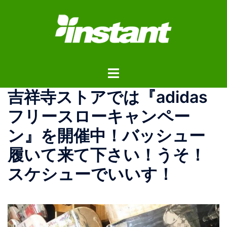
コ
ン
テ
ン
ツ
ト
へ
グ
ス
吉祥寺ストアでは『adidas
ル
キ
メ
ッ
フリースローキャンペー
ニ
プ
ン』を開催中！バッシュー
ュ
ー
履いて来て下さい！うそ！
スケシューでいいす！