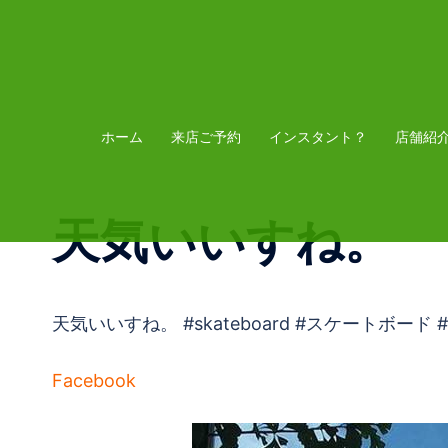
コ
ン
テ
ン
ツ
ホーム
来店ご予約
インスタント？
店舗紹
へ
ス
天気いいすね。
キ
ッ
プ
天気いいすね。 #skateboard #スケートボード #skate
Facebook