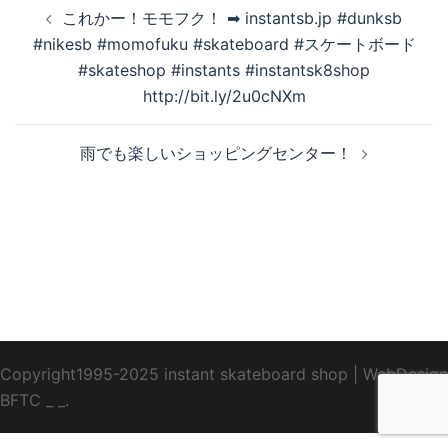
投
これかー！モモフク！ ➡︎ instantsb.jp #dunksb
稿
#nikesb #momofuku #skateboard #スケートボード
ナ
#skateshop #instants #instantsk8shop
ビ
http://bit.ly/2u0cNXm
ゲ
ー
雨でも楽しいショッピングセンター！
シ
ョ
ン
Copyright1995-2025 instant skateboard shop
|
WebDesign
BFTC
_ _.