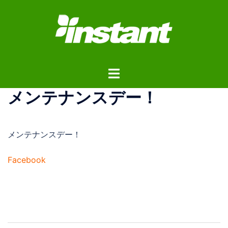
コ
ン
テ
ン
ツ
ト
へ
グ
ス
メンテナンスデー！
ル
キ
メ
ッ
ニ
プ
メンテナンスデー！
ュ
ー
Facebook