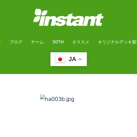
介
ブログ
チーム
30TH
オススメ
オリジナルデッキ製
JA