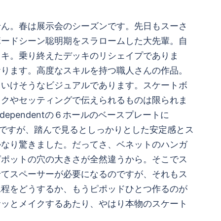
せん。春は展示会のシーズンです。先日もスーさ
ボードシーン聡明期をスラロームした大先輩。自
ッキ。乗り終えたデッキのリシェイプでありま
おります。高度なスキルを持つ職人さんの作品。
イいけそうなビジュアルであります。スケートボ
ックやセッティングで伝えられるものは限られま
pendentの６ホールのベースプレートに
のですが、踏んで見るとしっかりとした安定感とス
かなり驚きました。だってさ、ベネットのハンガ
ピポットの穴の大きさが全然違うから。そこでス
せてスペーサーが必要になるのですが、それもス
工程をどうするか、もうピポッドひとつ作るのが
サッとメイクするあたり、やはり本物のスケート