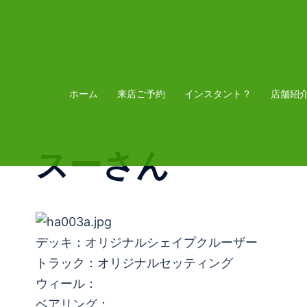
コ
ン
テ
ン
ツ
ホーム
来店ご予約
インスタント？
店舗紹
へ
ス
スーさん
キ
ッ
プ
デッキ：オリジナルシェイプクルーザー
トラック：オリジナルセッティング
ウィール：
ベアリング：