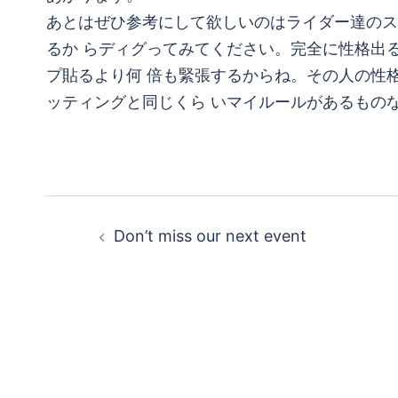
あとはぜひ参考にして欲しいのはライダー達のス
るか らディグってみてください。完全に性格出
プ貼るより何 倍も緊張するからね。その人の性
ッティングと同じくら いマイルールがあるものなの
投
Don’t miss our next event
稿
ナ
ビ
ゲ