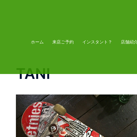
コ
ン
テ
ン
ツ
ホーム
来店ご予約
インスタント？
店舗紹
へ
ス
TANI
キ
ッ
プ