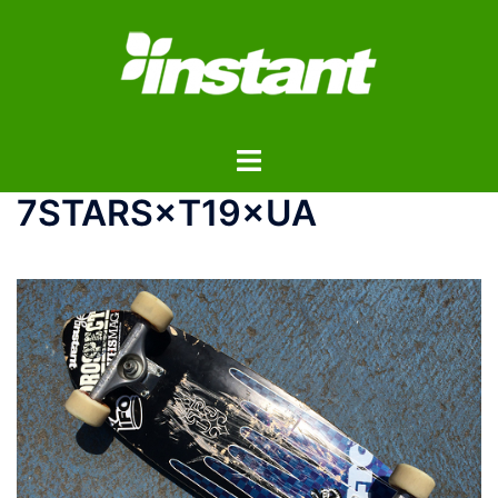
コ
ン
テ
ン
ツ
ト
へ
グ
ス
7STARS×T19×UA
ル
キ
メ
ッ
ニ
プ
ュ
ー