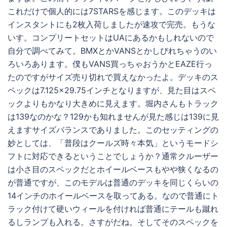
これだけで個人的には7STARSを感じます。このデッキは
インスタントにも2枚入荷しましたが速攻で完売。もうな
いす。コンプリートセットはUAにあるかもしれないので
自分で調べてみて。BMXとかVANSとかしびれちゃうのい
ろいろあります。僕もVANS買っちゃおうかとEAZE行っ
たのですがサイズ売り切れで買えなかったよ。デッキのス
ペックは7.125×29.75インチとなりますが、見た目はスペ
ックよりもかなり大きめに見えます。堀内さんもトラック
は139なのかな？129かも知れませんが見た感じは139に見
えますサイズバランスでありました。このセッティングの
妙としては、「普段はクールズ時々本気」というモードシ
フトに対応できるということでしょうか？通常クルーザー
は小さ目のスペックだとホイールベースもやや狭くなるの
が普通ですが、このモデルは普通のデッキを同じくらいの
14インチのホイールベースを取ってある。なので普通にト
ラック付けて硬いウィールを付ければ普通にテールも蹴れ
るしランプも入れる。さすがだね。そしてそのスペックを