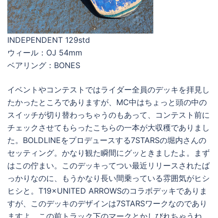
INDEPENDENT 129std
ウィール：OJ 54mm
ベアリング：BONES
イベントやコンテストではライダー全員のデッキを拝見し
たかったところでありますが、MC中はちょっと頭の中の
スイッチが切り替わっちゃうのもあって、コンテスト前に
チェックさせてもらったこちらの一本が大収穫でありまし
た。BOLDLINEをプロデュースする7STARSの堀内さんの
セッティング。かなり観た瞬間にグッときましたよ。まず
はこの佇まい。このデッキってつい最近リリースされたば
っかりなのに、もうかなり長い間乗っている雰囲気がヒシ
ヒシと。T19×UNITED ARROWSのコラボデッキでありま
すが、このデッキのデザインは7STARSワークなのであり
ますよ。この前トラック下のマークとかしびれちゃうね。