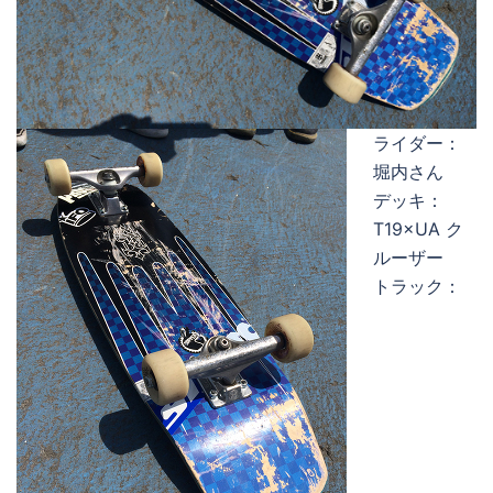
ライダー：
堀内さん
デッキ：
T19×UA ク
ルーザー
トラック：