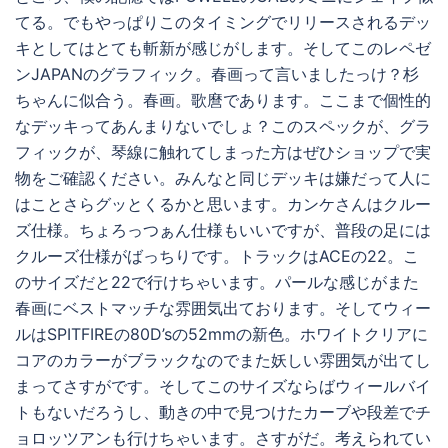
てる。でもやっぱりこのタイミングでリリースされるデッ
キとしてはとても斬新が感じがします。そしてこのレペゼ
ンJAPANのグラフィック。春画って言いましたっけ？杉
ちゃんに似合う。春画。歌麿であります。ここまで個性的
なデッキってあんまりないでしょ？このスペックが、グラ
フィックが、琴線に触れてしまった方はぜひショップで実
物をご確認ください。みんなと同じデッキは嫌だって人に
はことさらグッとくるかと思います。カンケさんはクルー
ズ仕様。ちょろっつぁん仕様もいいですが、普段の足には
クルーズ仕様がばっちりです。トラックはACEの22。こ
のサイズだと22で行けちゃいます。パールな感じがまた
春画にベストマッチな雰囲気出ております。そしてウィー
ルはSPITFIREの80D’sの52mmの新色。ホワイトクリアに
コアのカラーがブラックなのでまた妖しい雰囲気が出てし
まってさすがです。そしてこのサイズならばウィールバイ
トもないだろうし、動きの中で見つけたカーブや段差でチ
ョロッツアンも行けちゃいます。さすがだ。考えられてい