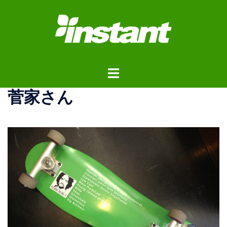
コ
ン
テ
ン
ツ
ト
へ
グ
ス
菅家さん
ル
キ
メ
ッ
ニ
プ
ュ
ー