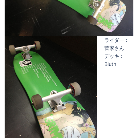
ライダー：
菅家さん
デッキ：
Bluth