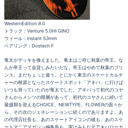
WesternEdition 8.0
トラック：Venture 5.0HI GINO
ウィール：instant 53mm
ベアリング：Dostech F
竜太がデッキを換えました。竜太はご存じ秋葉の帝王。な
んか帝王って金貸しみたいだな。帝王はやめて秋葉のプリ
ンス。まだちょっと違う。とにかく東京のスケートカルチ
ャーの根源となったスケートスポット「アキバ」に行けば
いつも滑っていたのが竜太でした。アキバって初代のコヤ
さんからメンツの階層があって、初代のコヤさんに続いて
最盛期を迎えるCHOICE、NEWTYPE、FLOWERの面々か
ら、その次のジェネレーションに続くのでありますよ。あ
の代理店社長も、あのスケートアイコンの彼も、あのスケ
ートマニアマガジン編集長も、実はみんな元アキバローカ