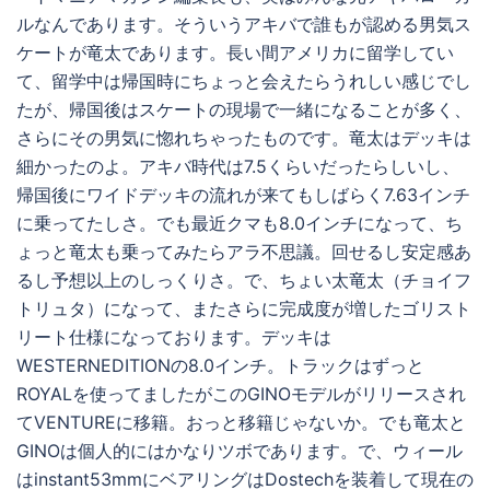
ルなんであります。そういうアキバで誰もが認める男気ス
ケートが竜太であります。長い間アメリカに留学してい
て、留学中は帰国時にちょっと会えたらうれしい感じでし
たが、帰国後はスケートの現場で一緒になることが多く、
さらにその男気に惚れちゃったものです。竜太はデッキは
細かったのよ。アキバ時代は7.5くらいだったらしいし、
帰国後にワイドデッキの流れが来てもしばらく7.63インチ
に乗ってたしさ。でも最近クマも8.0インチになって、ち
ょっと竜太も乗ってみたらアラ不思議。回せるし安定感あ
るし予想以上のしっくりさ。で、ちょい太竜太（チョイフ
トリュタ）になって、またさらに完成度が増したゴリスト
リート仕様になっております。デッキは
WESTERNEDITIONの8.0インチ。トラックはずっと
ROYALを使ってましたがこのGINOモデルがリリースされ
てVENTUREに移籍。おっと移籍じゃないか。でも竜太と
GINOは個人的にはかなりツボであります。で、ウィール
はinstant53mmにベアリングはDostechを装着して現在の