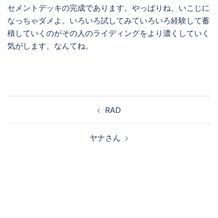
セメントデッキの完成であります。やっぱりね、いこじに
なっちゃダメよ。いろいろ試してみていろいろ経験して蓄
積していくのがその人のライディングをより濃くしていく
気がします。なんてね。
投
RAD
稿
ナ
ヤナさん
ビ
ゲ
ー
シ
ョ
ン