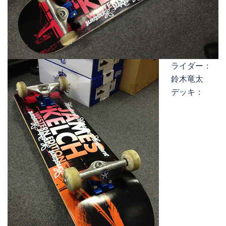
ライダー：
鈴木竜太
デッキ：