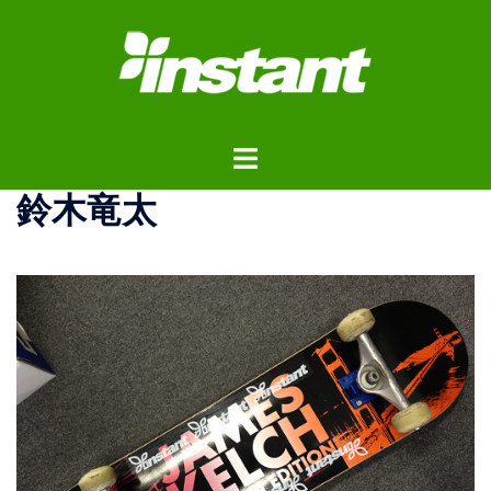
コ
ン
テ
ン
ツ
ト
へ
グ
ス
鈴木竜太
ル
キ
メ
ッ
ニ
プ
ュ
ー