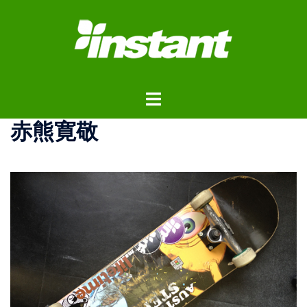
コ
ン
テ
ン
ツ
ト
へ
グ
ス
赤熊寛敬
ル
キ
メ
ッ
ニ
プ
ュ
ー