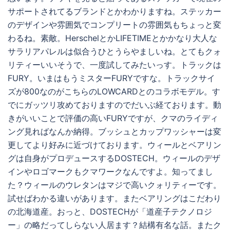
サポートされてるブランドとかわかりますね。ステッカー
のデザインや雰囲気でコンプリートの雰囲気もちょっと変
わるね。素敵。HerschelとかLIFETIMEとかかなり大人な
サラリアパレルは似合うひとうらやましいね。とてもクォ
リティーいいそうで、一度試してみたいっす。トラックは
FURY。いまはもうミスターFURYですな。トラックサイ
ズが800なのがこちらのLOWCARDとのコラボモデル。す
でにガッツリ攻めておりますのでだいぶ経ております。動
きがいいことで評価の高いFURYですが、クマのライディ
ング見ればなんか納得。ブッシュとカップワッシャーは変
更してより好みに近づけております。ウィールとベアリン
グは自身がプロデュースするDOSTECH。ウィールのデザ
インやロゴマークもクマワークなんですよ。知ってまし
た？ウィールのウレタンはマジで高いクォリティーです。
試せばわかる違いがあります。またベアリングはこだわり
の北海道産。おっと、DOSTECHが「道産子テクノロジ
ー」の略だってしらない人居ます？結構有名な話。またク