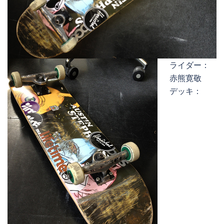
ライダー：
赤熊寛敬
デッキ：