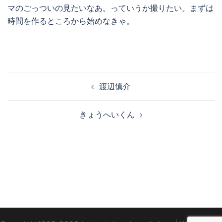
マのごっついの見たいなあ。っていうか撮りたい。まずは
時間を作るところから始めなきゃ。
投
渡辺慎介
稿
ナ
きょうへいくん
ビ
ゲ
ー
シ
ョ
ン