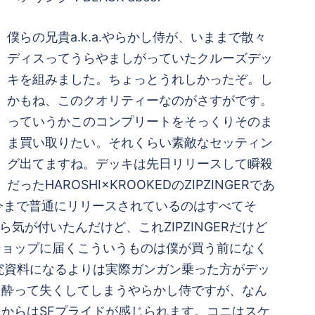
僕らの兄貴a.k.a.やらかし侍が、いままで散々
ディスってうらやましがっていたクルーズデッ
キを組みました。ちょっとうれしかったぞ。し
かもね、このクオリティーなのがさすがです。
っていうかこのコンプリートをそっくりそのま
ま買い取りたい。それくらい素敵なセッティン
グ出てますね。デッキは先日リリースして瞬殺
だったHAROSHI×KROOKEDのZIPZINGERであ
。今まで普通にリリースされているのはすべてそ
が付いたんだけど、これZIPZINGERだけど
ショップに届くこういうものは僕が買う前になく
究資料になるよりは実際ガンガン乗った方がデッ
た酔って失くしてしまうやらかし侍ですが、なん
からはSFプライドが感じられます。コニはスケ