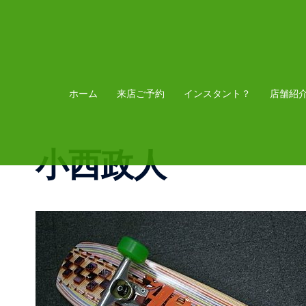
コ
ン
テ
ン
ツ
ホーム
来店ご予約
インスタント？
店舗紹
へ
ス
小西政人
キ
ッ
プ