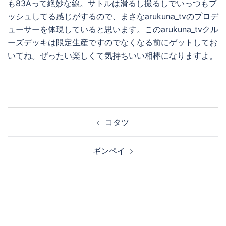
も83Aって絶妙な線。サトルは滑るし撮るしでいっつもプ
ッシュしてる感じがするので、まさなarukuna_tvのプロデ
ューサーを体現していると思います。このarukuna_tvクル
ーズデッキは限定生産ですのでなくなる前にゲットしてお
いてね。ぜったい楽しくて気持ちいい相棒になりますよ。
投
コタツ
稿
ナ
ギンペイ
ビ
ゲ
ー
シ
ョ