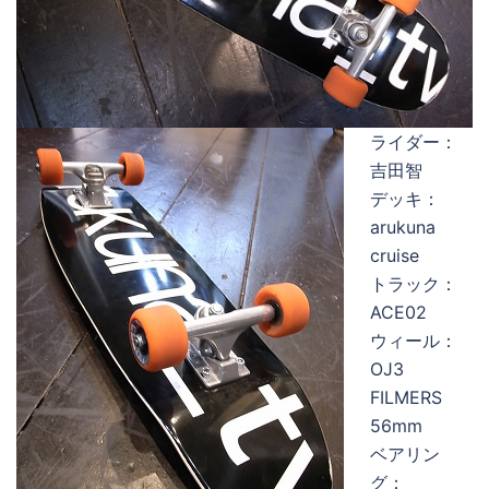
ライダー：
吉田智
デッキ：
arukuna
cruise
トラック：
ACE02
ウィール：
OJ3
FILMERS
56mm
ベアリン
グ：