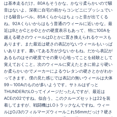
は基本走るだけ。80Aもそうかな。かなり柔らかいので騒
音はないよ。深夜に自宅の前からコンビニにプッシュでい
ける騒音レベル。85Aくらからはちょっと音が出てくる
ね。92Aくらいからはもう普通のウィールに近いかな。最
近はBとかCとかDとかの硬度表示もあって、特に100Aを
越える硬さのウィールはDとかに置き換えられるケースも
あります。また最近は硬さの表記がないウィールもいっぱ
いあります。書いてある方が少ないかもね。だから表記が
あるものはその硬度でその乗り心地ってことを経験として
覚えておくこと。次のウィールに変えたときに前より硬い
か柔らかいかでメーカーによるウレタンの硬さとかがわか
ってきます。僕の見た感じでは表記の無いウィールは大体
99～100Aのものが多いようです。サトルはずっと
THUNDERのLOってイメージだったんですが、最近は
ACEの02ですね。似合う。このクルーズセットは22を装
着してますが、戦闘機はLOトラックなんですね。ウィー
ルはOJ3のフィルマーズウィールこれ56mmだっけ？硬さ