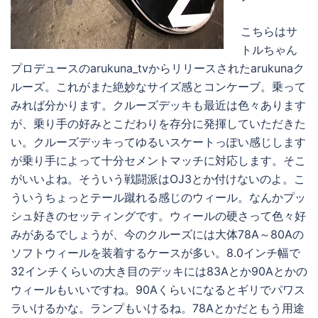
こちらはサ
トルちゃん
プロデュースのarukuna_tvからリリースされたarukunaク
ルーズ。これがまた絶妙なサイズ感とコンケーブ。乗って
みれば分かります。クルーズデッキも最近は色々あります
が、乗り手の好みとこだわりを存分に発揮していただきた
い。クルーズデッキってゆるいスケートっぽい感じします
が乗り手によって十分セメントマッチに対応します。そこ
がいいよね。そういう戦闘派はOJ3とか付けないのよ。こ
ういうちょっとテール蹴れる感じのウィール。なんかプッ
シュ好きのセッティングです。ウィールの硬さって色々好
みがあるでしょうが、今のクルーズには大体78A～80Aの
ソフトウィールを装着するケースが多い。8.0インチ幅で
32インチくらいの大き目のデッキには83Aとか90Aとかの
ウィールもいいですね。90Aくらいになるとギリでパワス
ラいけるかな。ランプもいけるね。78Aとかだともう用途