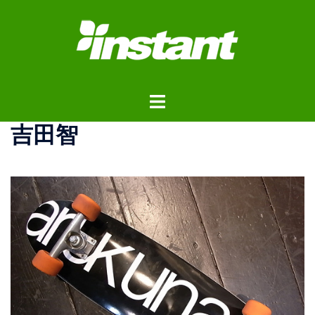
コ
ン
テ
ン
ツ
ト
へ
グ
ス
吉田智
ル
キ
メ
ッ
ニ
プ
ュ
ー