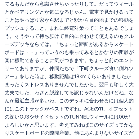
てるもんだから意識させちゃったりして。だってウィール
とかベアリングとか気になるじゃん。電車で見かけるって
ことはやっぱり家から駅までと駅から目的地までの移動を
プッシュすること。まれに終電対策ってこともあるでしょ
う。そうやって持ち歩けて目的に合わせて使えるのもクル
ーズデッキならでは。「ちょっと距離があるからスケート
ボードは・・」っていうのも乗ってみるとかなりの距離が
楽に移動できることに気がつきます。ちょっと前のエント
リーでありますが、仲間たちで「下町クルーズ食い倒れツ
アー」をした時は、移動距離は18kmくらいありましたが
まったくストレスありませんでしたから。翌日も珍しく大
丈夫でした。わざと脱線してる訳じゃないんだけどね。な
んか最近主張が多いわ。このデッキに合わせるには個人的
にはこのトラックがベストですね。ACEの11。オフセット
の深いOJ3やサイドセットのTUNNELウィールには00が
よろしいかと思います。考えてみればこのサイズってかな
りスケートボードの隙間産業。他にあんまりないサイズだ