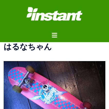
コ
ン
テ
ン
ツ
ト
へ
グ
ス
はるなちゃん
ル
キ
メ
ッ
ニ
プ
ュ
ー