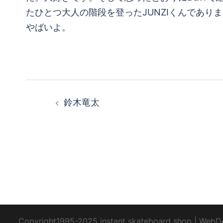
たひとつ大人の階段を登ったJUNZIくんでありまし
やばいよ。
投
鈴木竜太
稿
ナ
ビ
ゲ
ー
Copyright1995-2025 instant skateboard shop
|
WebD