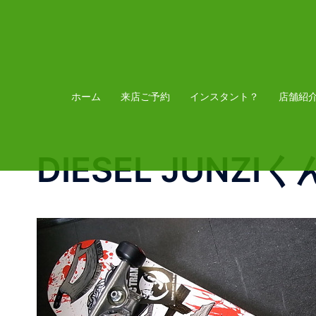
コ
ン
テ
ン
ツ
ホーム
来店ご予約
インスタント？
店舗紹
へ
ス
DIESEL JUNZIく
キ
ッ
プ