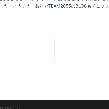
た。そうそう。あとでTEAM2055のBLOGもチェックし
esign
BFTC
_ _.