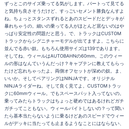
ずっとこのサイズ乗ってる気がします。バートって見てる
と気持ち良さそうだけど、すっごいセメント勝負なんすよ
ね。ちょっとスタンスずれるとあのスピードだとデッキが
暴れちゃうの。細いの乗ってる人がほとんど居ないのはや
っぱり安定性の問題だと思う。で、トラックはCUSTOM
トラックからシグニチャーモデルが出てますよ。こちらに
並んでる赤い奴。もちろん使用サイズは139であります。
そしてね、ウィールはAUTOBAHNの60mm。このウィー
ルの形はなんていうんだっけ？キャプテンに教えてもらっ
たけど忘れちゃったよ。両側オフセットが深めの奴。ま、
いいか。そしてベアリングはNINJAです。オリジナル
NINJAライダーね。そして良く見てよ。CUSTOMトラッ
クに60mmウィール。でもスペースパット入ってないの。
乗ってみたらトラックはちょっと硬めではあるけれどガチ
ガチってこともない。ウィールバイトしないの？って聞い
たら基本当たらないように乗るけどあのスピードでウィー
ルがデッキに当たっても止まるようなことにはならない、