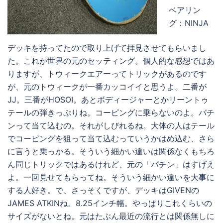
ベアリン
グ：NINJA
デッキを持ってたので取り上げて拝見させてもらいまし
た。これが世界の元のセッティング。個人的な感想ではあ
りますが、トウィークエアーってトリックがあるのです
が、元のトウィークが一番カッコイイと思うよ。二番が
JJ。三番がHOSOI。あとボディージャーとかリーントゥ
テールの弾きっぷりね。コーピングに乗らないのよ。パチ
ンって当て込むの。それがしびれるね。大体の人はテール
でコーピングを狙って当て込むっていうかはめ込む、さら
に言うと乗っかる。そういう細かい違いは関係なくもちろ
ん同じトリックではあるけれど、元の「パチン」はすげえ
よ。一回見せてもらってね。そういう細かい違いを大事に
する人好き。で、さっそくですが、デッキはGIVENの
JAMES ATKINね。8.25インチ幅。やっぱりこれくらいの
サイズがないとね。元はたぶん最近の流行とは関係無しに