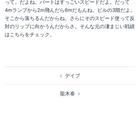
って。だよね。バートはすっごいスピードだよ。だって
4mランプから2m飛んだら6mだもんね。ビルの3階だよ。
そこから落ちるんだからね。さらにそのスピード使って反
対のリップに向かうんだからさ。そんな元の凄まじい戦績
はこちらをチェック。
投
デイブ
稿
ナ
龍木泰
ビ
ゲ
ー
シ
ョ