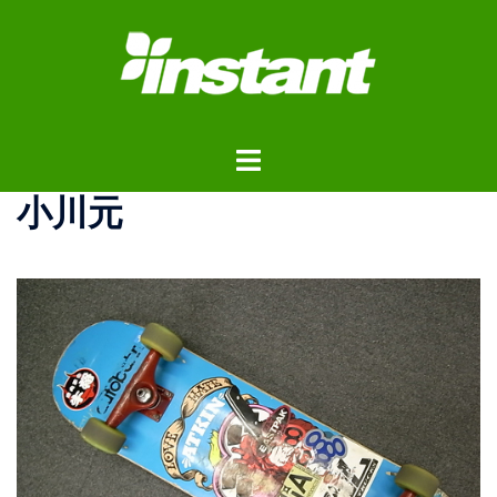
コ
ン
テ
ン
ツ
ト
へ
グ
ス
小川元
ル
キ
メ
ッ
ニ
プ
ュ
ー