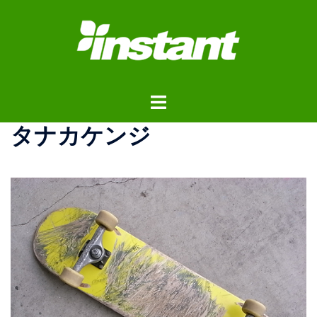
コ
ン
テ
ン
ツ
ト
へ
グ
ス
タナカケンジ
ル
キ
メ
ッ
ニ
プ
ュ
ー