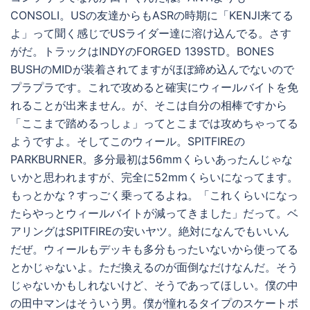
CONSOLI。USの友達からもASRの時期に「KENJI来てる
よ」って聞く感じでUSライダー達に溶け込んでる。さす
がだ。トラックはINDYのFORGED 139STD。BONES
BUSHのMIDが装着されてますがほぼ締め込んでないので
プラプラです。これで攻めると確実にウィールバイトを免
れることが出来ません。が、そこは自分の相棒ですから
「ここまで踏めるっしょ」ってとこまでは攻めちゃってる
ようですよ。そしてこのウィール。SPITFIREの
PARKBURNER。多分最初は56mmくらいあったんじゃな
いかと思われますが、完全に52mmくらいになってます。
もっとかな？すっごく乗ってるよね。「これくらいになっ
たらやっとウィールバイトが減ってきました」だって。ベ
アリングはSPITFIREの安いヤツ。絶対になんでもいいん
だぜ。ウィールもデッキも多分もったいないから使ってる
とかじゃないよ。ただ換えるのが面倒なだけなんだ。そう
じゃないかもしれないけど、そうであってほしい。僕の中
の田中マンはそういう男。僕が憧れるタイプのスケートボ