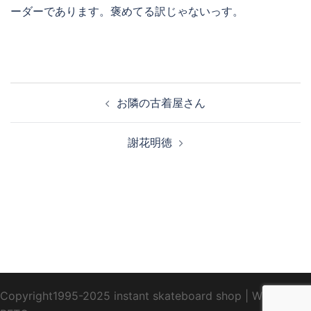
ーダーであります。褒めてる訳じゃないっす。
投
お隣の古着屋さん
稿
ナ
謝花明徳
ビ
ゲ
ー
シ
ョ
ン
Copyright1995-2025 instant skateboard shop
|
WebDesign