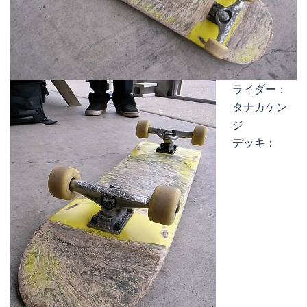
ライダー：
タナカケン
ジ
デッキ：