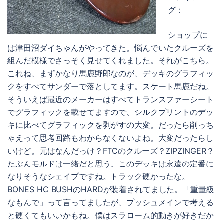
グ：
ショップに
は津田沼ダイちゃんがやってきた。悩んでいたクルーズを
組んだ模様でさっそく見せてくれました。それがこちら。
これね、まずかなり馬鹿野郎なのが、デッキのグラフィッ
クをすべてサンダーで落としてます。スケート馬鹿だね。
そういえば最近のメーカーはすべてトランスファーシート
でグラフィックを載せてますので、シルクプリントのデッ
キに比べてグラフィックを剥がすの大変。だったら削っち
ゃえって思考回路もわからなくないよね。大変だったらし
いけど。元はなんだっけ？FTCのクルーズ？ZIPZINGER？
たぶんモルドは一緒だと思う。このデッキは永遠の定番に
なりそうなシェイプですね。トラック硬かったな。
BONES HC BUSHのHARDが装着されてました。「重量級
なもんで」って言ってましたが、プッシュメインで考える
と硬くてもいいかもね。僕はスラローム的動きが好きだか