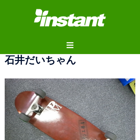
コ
ン
テ
ン
ツ
ト
へ
グ
ス
石井だいちゃん
ル
キ
メ
ッ
ニ
プ
ュ
ー