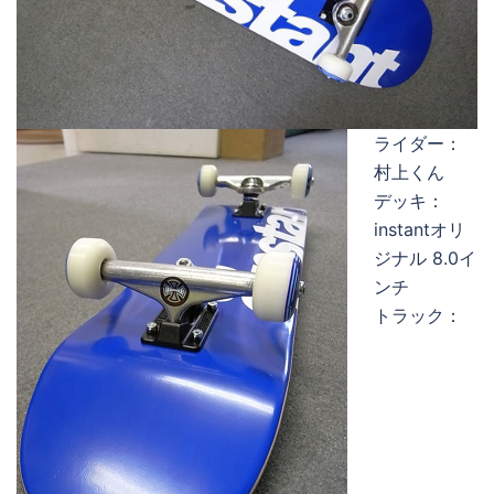
ライダー：
村上くん
デッキ：
instantオリ
ジナル 8.0イ
ンチ
トラック：