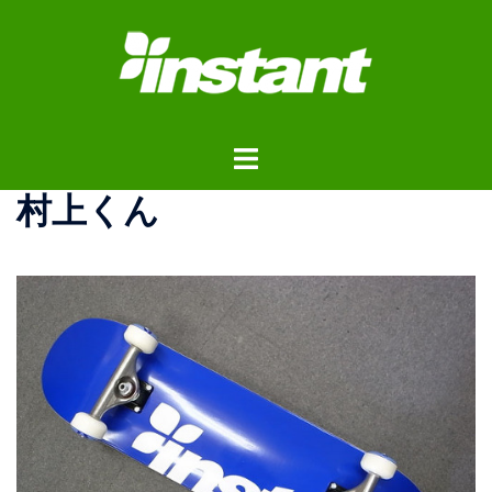
コ
ン
テ
ン
ツ
ト
へ
グ
ス
村上くん
ル
キ
メ
ッ
ニ
プ
ュ
ー