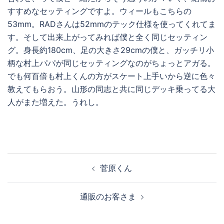
すすめなセッティングですよ。ウィールもこちらの
53mm。RADさんは52mmのテック仕様を使ってくれてま
す。そして出来上がってみれば僕と全く同じセッティン
グ。身長約180cm、足の大きさ29cmの僕と、ガッチリ小
柄な村上パパが同じセッティングなのがちょっとアガる。
でも何百倍も村上くんの方がスケート上手いから逆に色々
教えてもらおう。山形の同志と共に同じデッキ乗ってる大
人がまた増えた。うれし。
投
菅原くん
稿
ナ
通販のお客さま
ビ
ゲ