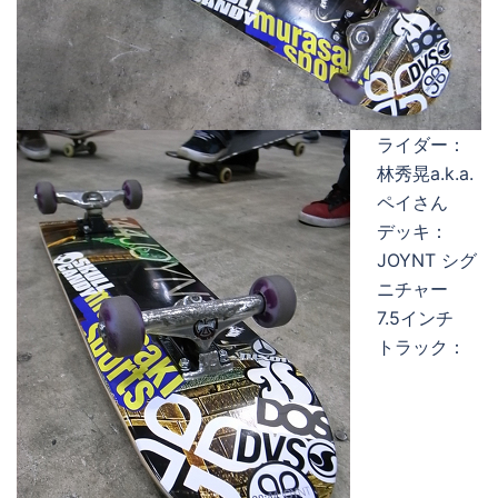
ライダー：
林秀晃a.k.a.
ペイさん
デッキ：
JOYNT シグ
ニチャー
7.5インチ
トラック：