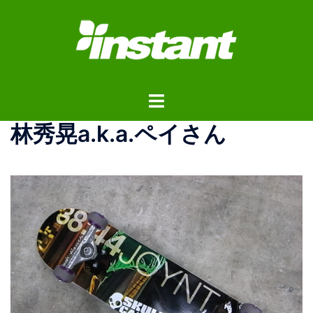
コ
ン
テ
ン
ツ
ト
へ
グ
ス
林秀晃a.k.a.ペイさん
ル
キ
メ
ッ
ニ
プ
ュ
ー