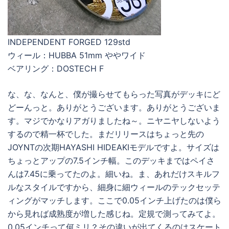
INDEPENDENT FORGED 129std
ウィール：HUBBA 51mm ややワイド
ベアリング：DOSTECH F
な、な、なんと、僕が撮らせてもらった写真がデッキにど
どーんっと。ありがとうございます。ありがとうございま
す。マジでかなりアガりましたね～。ニヤニヤしないよう
するので精一杯でした。まだリリースはちょっと先の
JOYNTの次期HAYASHI HIDEAKIモデルですよ。サイズは
ちょっとアップの7.5インチ幅。このデッキまではペイさ
んは7.45に乗ってたのよ。細いね。ま、あれだけスキルフ
ルなスタイルですから、細身に細ウィールのテックセッテ
ィングがマッチします。ここで0.05インチ上げたのは僕ら
から見れば成熟度が増した感じね。定規で測ってみてよ。
0.05インチって何ミリ？その違いが出てくるのはスケート