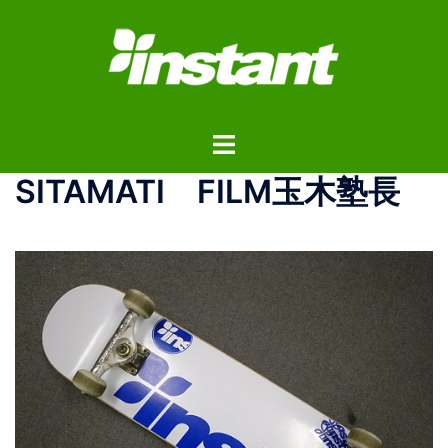
コ
ン
テ
ン
ツ
ト
へ
グ
ス
SITAMATI FILM玉木塾長
ル
キ
メ
ッ
ニ
プ
ュ
ー