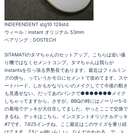
INDEPENDENT stg10 129std
ウィール：instant オリジナル 53mm
ベアリング：DOSTECH
SITAMATIのタマちゃんのセットアップ。こちらは追い撮
り機ではなくセメントコンプ。タマちゃんは我らが
instantsを引っ張る男塾長であります。最近はフィルミン
グの傍ら、っていうかモロにセメントで攻めてます。スケ
ートハード。しかもかなりいいのメイクしてて今後の動き
も見逃せない。だってあのバンクで●●●●●●●メイク
しちゃってますから。さすが。BBQの時にはノーリー5-0
の着地でデッキが大往生してました。やっとここで交換で
きるね。デッキはこちら。インスタントオリジナルデッキ
#7です。7.625インチね。ここ最近はこのサイズを乗り続
けてます。7.5じゃ細いらしい。なんだかわかる。で、ト