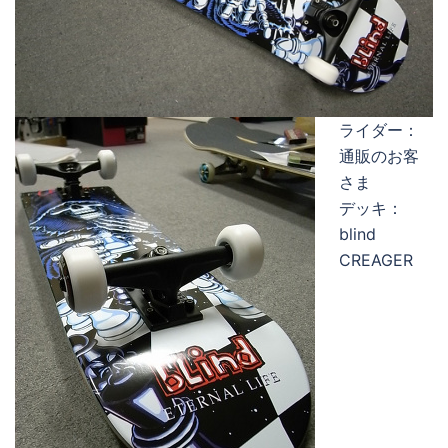
ライダー：
通販のお客
さま
デッキ：
blind
CREAGER