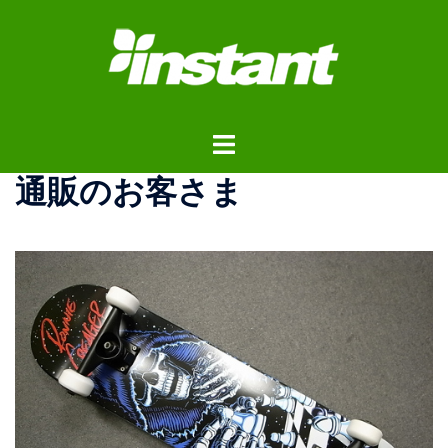
コ
ン
テ
ン
ツ
ト
へ
グ
ス
通販のお客さま
ル
キ
メ
ッ
ニ
プ
ュ
ー