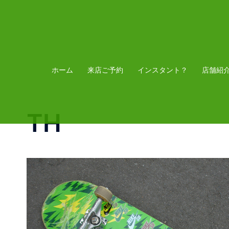
コ
ン
テ
ン
ツ
ホーム
来店ご予約
インスタント？
店舗紹
へ
ス
TH
キ
ッ
プ