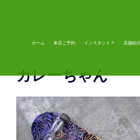
コ
ン
テ
ン
ツ
ホーム
来店ご予約
インスタント？
店舗紹
へ
ス
カレーちゃん
キ
ッ
プ