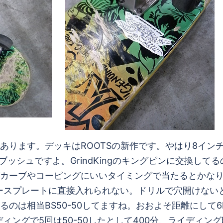
あります。デッキはROOTSの新作です。やはり8イン
と同じブッシュですよ。GrindKingのキングピンに交換し
カーブやコーピングにいいタイミングで当たるとかな
ースプレートに直接入れられない。ドリルで穴開けないと
は相当BS50-50してますね。おおよそ距離にして6k
ディングで5回は50-50したとして400分、ライディ